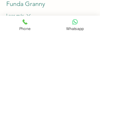
Funda Granny
Leer más
Precio
Phone
Whatsapp
S/ 110.00
+S/ 2.75 de comisión de servicio de
entradas
Compartir este evento
crochetisima@gmail.com