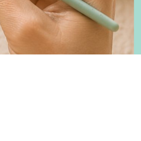
recio
e
ferta