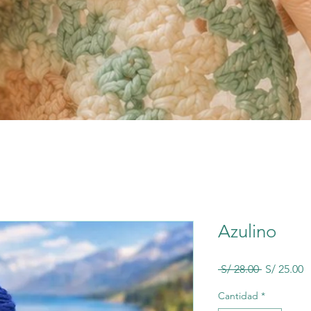
Azulino
Precio
P
 S/ 28.00 
S/ 25.00
d
o
Cantidad
*