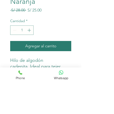
Naranja
Precio
Precio
 S/ 28.00 
S/ 25.00
de
oferta
Cantidad
*
Agregar al carrito
Hilo de algodón
cadenita. Ideal para tejer
bolsos, individuales, caminos
de mesa, fundas de cojín,
Phone
Whatsapp
entre otros.
Composición:
70% algodón
25% polyester