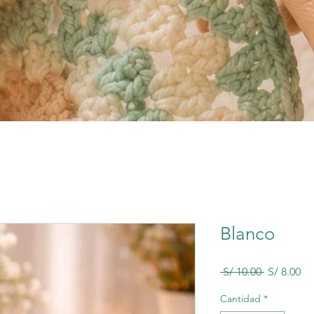
Blanco
Precio
Pr
 S/ 10.00 
S/ 8.00
de
of
Cantidad
*