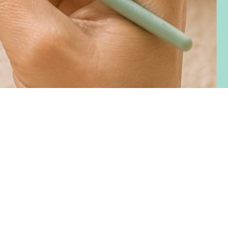
ecio
erta