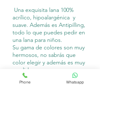
Una exquisita lana 100%
acrílico, hipoalargénica y
suave. Además es Antipilling,
todo lo que puedes pedir en
una lana para niños.
Su gama de colores son muy
hermosos, no sabrás que
color elegir y además es muy
rendidora.
Phone
Whatsapp
Peso: 100 gramos
Longitud: 290 metros
Composición: 100% acrilico
premuim
Palillos: 3.5 mm– 4.5 mm
Crochet: 4-6mm
COD:2150