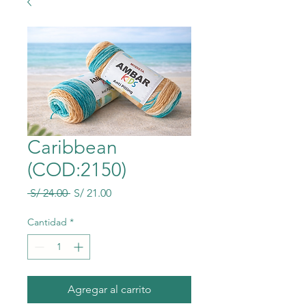
Caribbean
(COD:2150)
Precio
Precio
 S/ 24.00 
S/ 21.00
de
oferta
Cantidad
*
Agregar al carrito