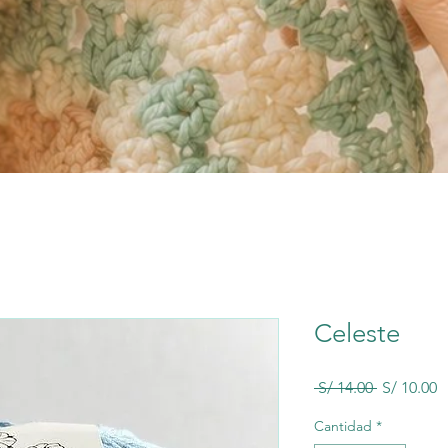
Celeste
Precio
P
 S/ 14.00 
S/ 10.00
d
o
Cantidad
*