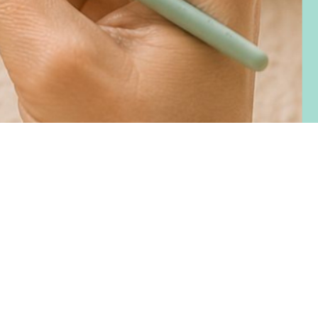
recio
e
ferta