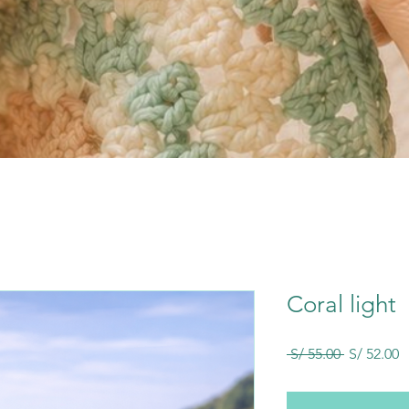
Coral light
Precio
P
 S/ 55.00 
S/ 52.00
d
o