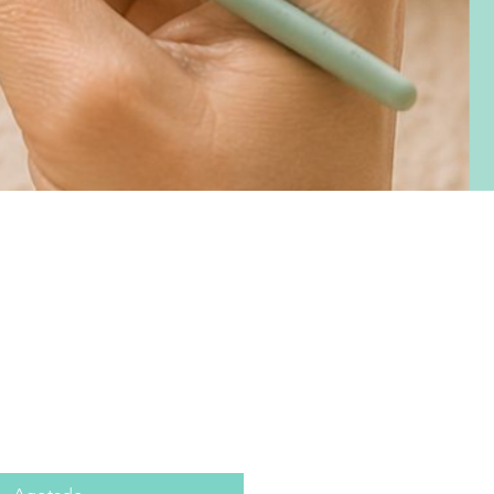
recio
e
ferta