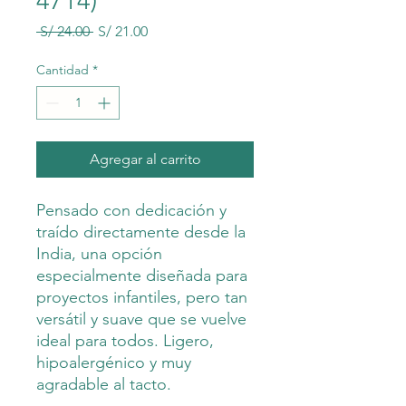
4714)
Precio
Precio
 S/ 24.00 
S/ 21.00
de
oferta
Cantidad
*
Agregar al carrito
Pensado con dedicación y
traído directamente desde la
India, una opción
especialmente diseñada para
proyectos infantiles, pero tan
versátil y suave que se vuelve
ideal para todos. Ligero,
hipoalergénico y muy
agradable al tacto.