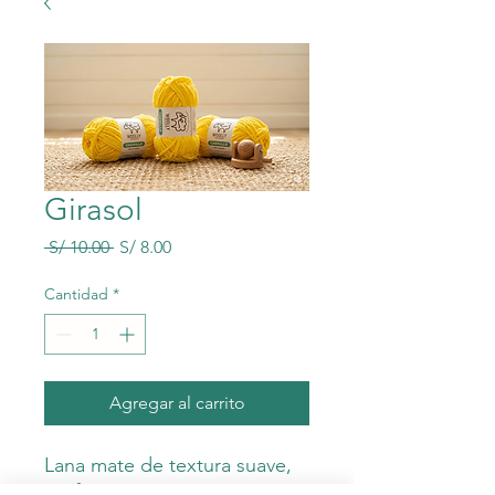
Girasol
Precio
Precio
 S/ 10.00 
S/ 8.00
de
oferta
Cantidad
*
Agregar al carrito
Lana mate de textura suave,
perfecta para tejer