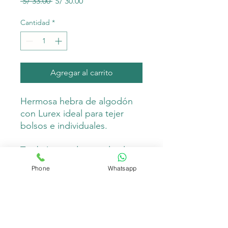
Precio
Precio
 S/ 33.00 
S/ 30.00
de
oferta
Cantidad
*
Agregar al carrito
Hermosa hebra de algodón
con Lurex ideal para tejer
bolsos e individuales.
También puedes emplearlo
para tejer accesorios de
Phone
Whatsapp
macramé como llaveros.
Es suave y duradero, lavable a
máquina.
Composición