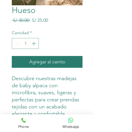
Hueso
Precio
Precio
 S/ 30.00 
S/ 25.00
de
oferta
Cantidad
*
Agregar al carrito
Descubre nuestras madejas
de baby alpaca con
microfibra, suaves, ligeras y
perfectas para crear prendas
tejidas con un acabado
elegante y confortable.
Ideales para tejer suéteres,
Phone
Whatsapp
bufandas, chalinas, gorros,