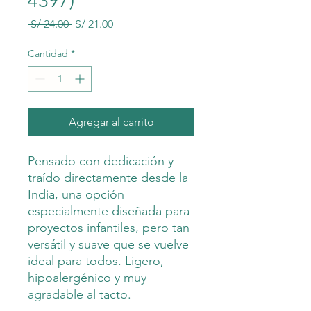
4397)
Precio
Precio
 S/ 24.00 
S/ 21.00
de
oferta
Cantidad
*
Agregar al carrito
Pensado con dedicación y
traído directamente desde la
India, una opción
especialmente diseñada para
proyectos infantiles, pero tan
versátil y suave que se vuelve
ideal para todos. Ligero,
hipoalergénico y muy
agradable al tacto.