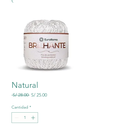
Natural
Precio
Precio
 S/ 28.00 
S/ 25.00
de
oferta
Cantidad
*