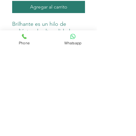
Agregar al carrito
Brilhante es un hilo de
poliéster de alta calidad que
aporta elegancia y brillo a tus
Phone
Whatsapp
proyectos. Ideal para
acabados decorativos y
prendas.
Composición
100%poliéster
Peso: 100 gr
Longitud : 136 m
Crochet 4mm
Dos agujas: 3.5mm