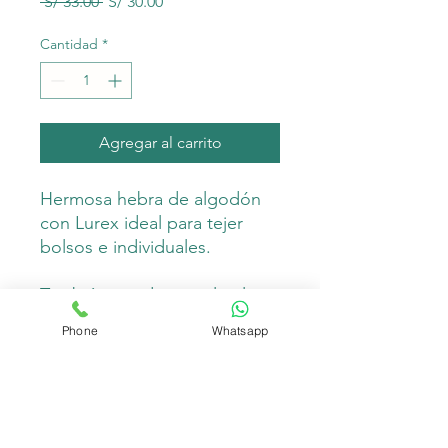
Precio
Precio
 S/ 33.00 
S/ 30.00
de
oferta
Cantidad
*
Agregar al carrito
Hermosa hebra de algodón
con Lurex ideal para tejer
bolsos e individuales.
También puedes emplearlo
para tejer accesorios de
Phone
Whatsapp
macramé como llaveros.
Es suave y duradero, lavable a
máquina.
Composición