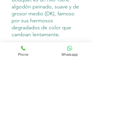
algodón peinado, suave y de
grosor medio (DK), famoso
por sus hermosos
degradados de color que
cambian lentamente.
Ideal para prendas de verano,
Phone
Whatsapp
chales y bufandas.
Composición
Peso :250 gr
Longitud: 500m
100% algodón
Crochet: 4mm
Dos agujas: 4mm
Importado de Turquía
*imagen referencial