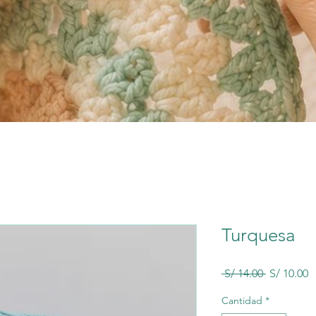
Turquesa
Precio
P
 S/ 14.00 
S/ 10.00
d
o
Cantidad
*