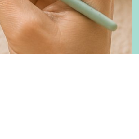
recio
e
ferta