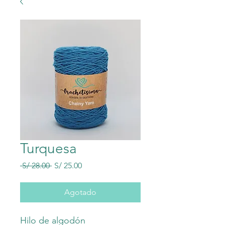
Turquesa
Precio
Precio
 S/ 28.00 
S/ 25.00
de
oferta
Agotado
Hilo de algodón