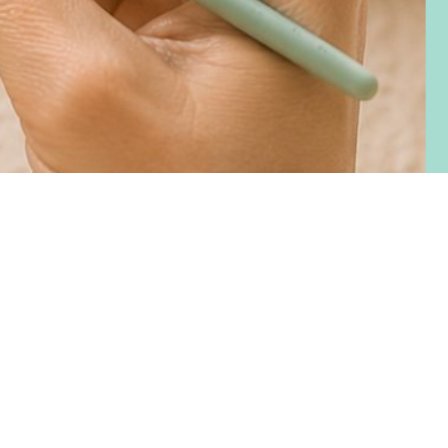
recio
e
ferta