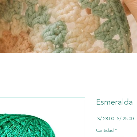
Esmeralda
Precio
P
 S/ 28.00 
S/ 25.00
d
o
Cantidad
*