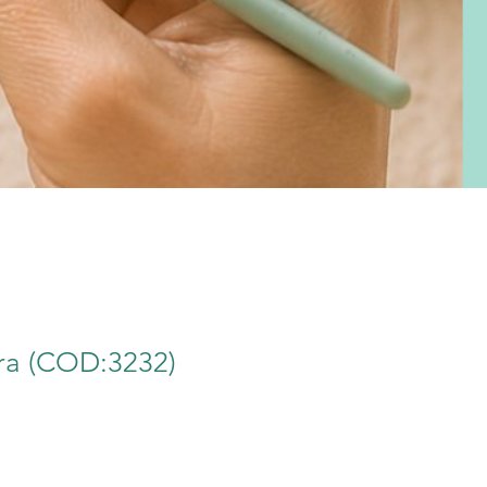
ra (COD:3232)
recio
e
ferta