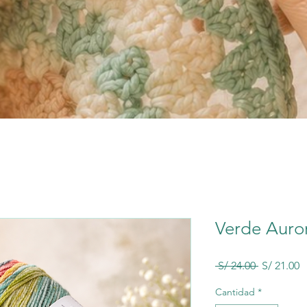
Verde Auro
Precio
P
 S/ 24.00 
S/ 21.00
d
o
Cantidad
*