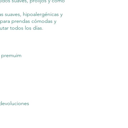
jidos suaves, prolijos y como
as suaves, hipoalergénicas y
al para prendas cómodas y
tar todos los días.
o premuim
devoluciones