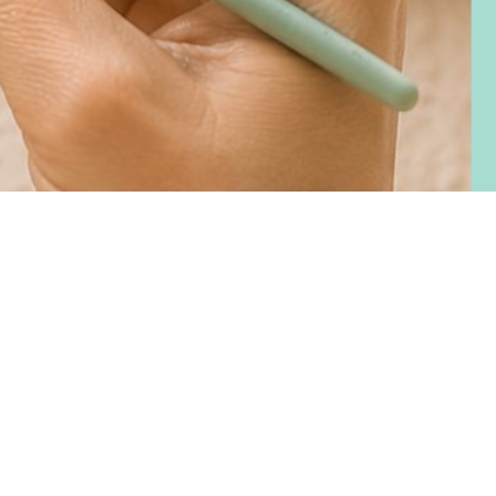
ecio
erta