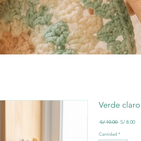
Verde claro
Precio
Pr
 S/ 10.00 
S/ 8.00
de
of
Cantidad
*