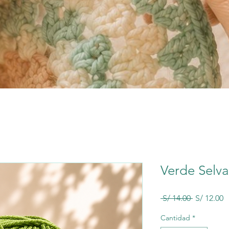
Verde Selva
Precio
P
 S/ 14.00 
S/ 12.00
d
o
Cantidad
*