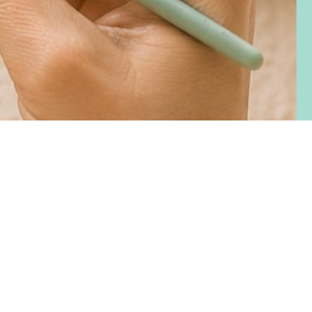
recio
e
ferta