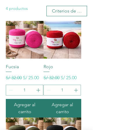
4 productos
Criterios de busqueda
Fucsia
Rojo
Precio
Precio de oferta
Precio
Precio de oferta
S/ 32.00
S/ 25.00
S/ 32.00
S/ 25.00
Agregar al
Agregar al
carrito
carrito