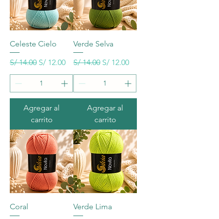
Celeste Cielo
Verde Selva
Precio
Precio de oferta
Precio
Precio de oferta
S/ 14.00
S/ 12.00
S/ 14.00
S/ 12.00
Agregar al
Agregar al
carrito
carrito
Coral
Verde Lima